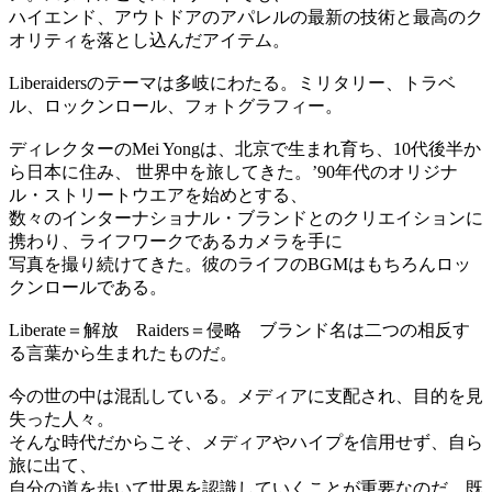
ハイエンド、アウトドアのアパレルの最新の技術と最高のク
オリティを落とし込んだアイテム。
Liberaidersのテーマは多岐にわたる。ミリタリー、トラベ
ル、ロックンロール、フォトグラフィー。
ディレクターのMei Yongは、北京で生まれ育ち、10代後半か
ら日本に住み、 世界中を旅してきた。’90年代のオリジナ
ル・ストリートウエアを始めとする、
数々のインターナショナル・ブランドとのクリエイションに
携わり、ライフワークであるカメラを手に
写真を撮り続けてきた。彼のライフのBGMはもちろんロッ
クンロールである。
Liberate＝解放 Raiders＝侵略 ブランド名は二つの相反す
る言葉から生まれたものだ。
今の世の中は混乱している。メディアに支配され、目的を見
失った人々。
そんな時代だからこそ、メディアやハイプを信用せず、自ら
旅に出て、
自分の道を歩いて世界を認識していくことが重要なのだ。既