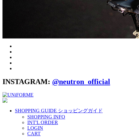
INSTAGRAM:
@neutron_official
SHOPPING GUIDE
ショッピングガイド
SHOPPING INFO
INT'L ORDER
LOGIN
CART