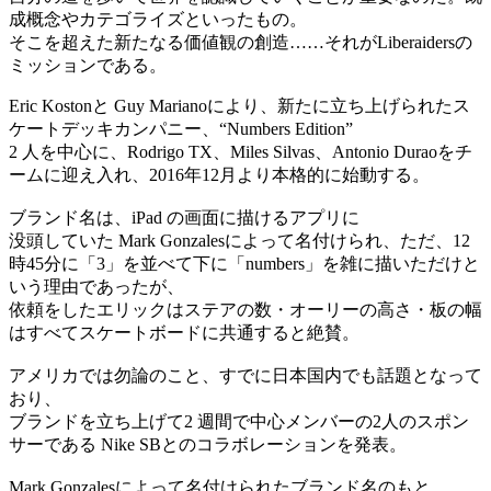
成概念やカテゴライズといったもの。
そこを超えた新たなる価値観の創造……それがLiberaidersの
ミッションである。
Eric Kostonと Guy Marianoにより、新たに立ち上げられたス
ケートデッキカンパニー、“Numbers Edition”
2 人を中心に、Rodrigo TX、Miles Silvas、Antonio Duraoをチ
ームに迎え入れ、2016年12月より本格的に始動する。
ブランド名は、iPad の画面に描けるアプリに
没頭していた Mark Gonzalesによって名付けられ、ただ、12
時45分に「3」を並べて下に「numbers」を雑に描いただけと
いう理由であったが、
依頼をしたエリックはステアの数・オーリーの高さ・板の幅
はすべてスケートボードに共通すると絶賛。
アメリカでは勿論のこと、すでに日本国内でも話題となって
おり、
ブランドを立ち上げて2 週間で中心メンバーの2人のスポン
サーである Nike SBとのコラボレーションを発表。
Mark Gonzalesによって名付けられたブランド名のもと、