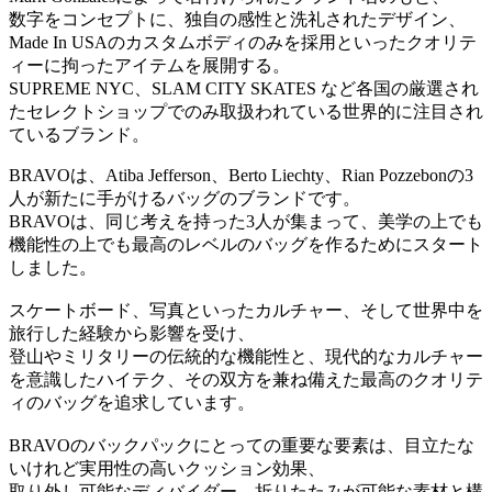
数字をコンセプトに、独自の感性と洗礼されたデザイン、
Made In USAのカスタムボディのみを採用といったクオリテ
ィーに拘ったアイテムを展開する。
SUPREME NYC、SLAM CITY SKATES など各国の厳選され
たセレクトショップでのみ取扱われている世界的に注目され
ているブランド。
BRAVOは、Atiba Jefferson、Berto Liechty、Rian Pozzebonの3
人が新たに手がけるバッグのブランドです。
BRAVOは、同じ考えを持った3人が集まって、美学の上でも
機能性の上でも最高のレベルのバッグを作るためにスタート
しました。
スケートボード、写真といったカルチャー、そして世界中を
旅行した経験から影響を受け、
登山やミリタリーの伝統的な機能性と、現代的なカルチャー
を意識したハイテク、その双方を兼ね備えた最高のクオリテ
ィのバッグを追求しています。
BRAVOのバックパックにとっての重要な要素は、目立たな
いけれど実用性の高いクッション効果、
取り外し可能なディバイダー、折りたたみが可能な素材と構