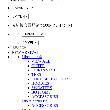
★新規会員登録で500Pプレゼント!
NEW ARRIVAL
Liberaiders®
VIEW ALL
OUTER
SHIRT&VEST
TEES
LONG SLEEVE TEES
HOODIES
SWEATERS
BOTTOMS
ACCESSORIES
Liberaiders® PX
ACCESSORIES
bravo