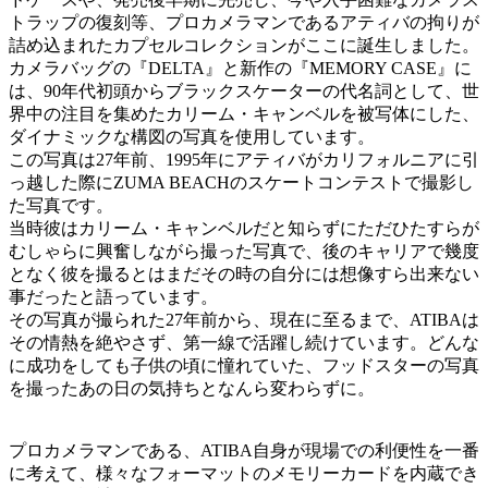
トラップの復刻等、プロカメラマンであるアティバの拘りが
詰め込まれたカプセルコレクションがここに誕生しました。
カメラバッグの『DELTA』と新作の『MEMORY CASE』に
は、90年代初頭からブラックスケーターの代名詞として、世
界中の注目を集めたカリーム・キャンベルを被写体にした、
ダイナミックな構図の写真を使用しています。
この写真は27年前、1995年にアティバがカリフォルニアに引
っ越した際にZUMA BEACHのスケートコンテストで撮影し
た写真です。
当時彼はカリーム・キャンベルだと知らずにただひたすらが
むしゃらに興奮しながら撮った写真で、後のキャリアで幾度
となく彼を撮るとはまだその時の自分には想像すら出来ない
事だったと語っています。
その写真が撮られた27年前から、現在に至るまで、ATIBAは
その情熱を絶やさず、第一線で活躍し続けています。どんな
に成功をしても子供の頃に憧れていた、フッドスターの写真
を撮ったあの日の気持ちとなんら変わらずに。
プロカメラマンである、ATIBA自身が現場での利便性を一番
に考えて、様々なフォーマットのメモリーカードを内蔵でき