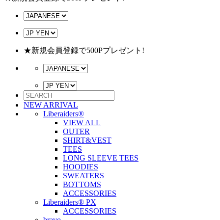
★新規会員登録で500Pプレゼント!
NEW ARRIVAL
Liberaiders®
VIEW ALL
OUTER
SHIRT&VEST
TEES
LONG SLEEVE TEES
HOODIES
SWEATERS
BOTTOMS
ACCESSORIES
Liberaiders® PX
ACCESSORIES
bravo